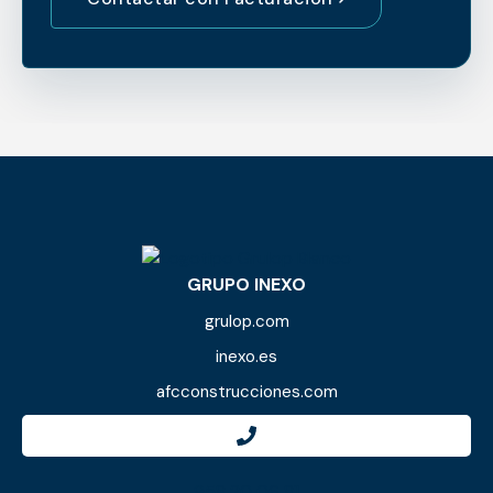
GRUPO INEXO
grulop.com
inexo.es
afcconstrucciones.com
958 20 06 81